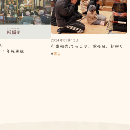
2024年01月12日
9日
行事報告:てらこや、除夜会、初寄り
２４年報恩講
#
報告