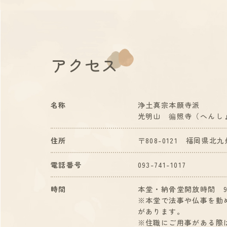
アクセス
名称
浄土真宗本願寺派
光明山 徧照寺（へんし
住所
〒808-0121 福岡県北
電話番号
093-741-1017
時間
本堂・納骨堂開放時間 9:
※本堂で法事や仏事を勤
があり
※住職にご用事がある際