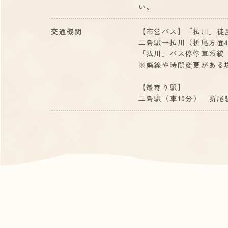
い。
交通機関
【市営バス】「払川」徒歩2
二島駅→払川（折尾方面41
「払川」バス停停車系統（7,1
※廃線や時間変更がある
【最寄り駅】
二島駅（車10分） 折尾駅