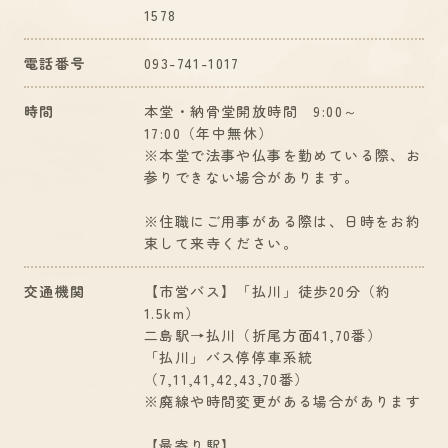
1578
電話番号
093-741-1017
時間
本堂・納骨堂開放時間 9:00～
17:00（年中無休）
※本堂で法事や仏事を勤めている際、お
参りできない場合があります。
※住職にご用事がある際は、日時をお約
束して来寺ください。
交通機関
【市営バス】「払川」徒歩20分（約
1.5km）
二島駅→払川（折尾方面41,70番）
「払川」バス停停車系統
（7,11,41,42,43,70番）
※廃線や時間変更がある場合があります
【最寄り駅】