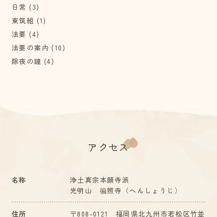
日常
(3)
東筑組
(1)
法要
(4)
法要の案内
(10)
除夜の鐘
(4)
アクセス
名称
浄土真宗本願寺派
光明山 徧照寺（へんしょうじ）
住所
〒808-0121 福岡県北九州市若松区竹並