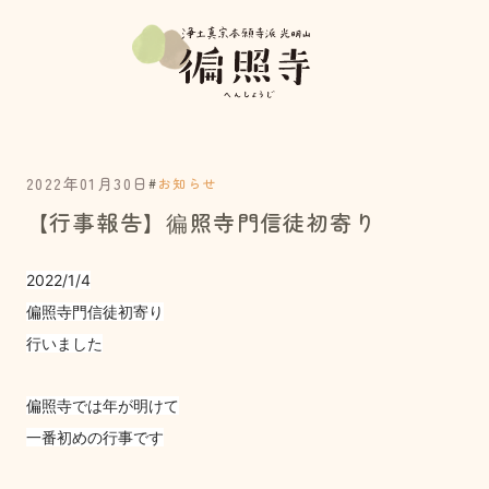
2022年01月30日
#
お知らせ
【行事報告】徧照寺門信徒初寄り
2022/1/4
偏照寺門信徒初寄り
行いました
偏照寺では
年が明けて
一番初めの行事です