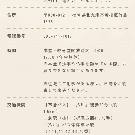
光明山 徧照寺（へんしょうじ）
住所
〒808-0121 福岡県北九州市若松区竹並
1578
電話番号
093-741-1017
時間
本堂・納骨堂開放時間 9:00～
17:00（年中無休）
※本堂で法事や仏事を勤めている際、お
参りできない場合があります。
※住職にご用事がある際は、日時をお約
束して来寺ください。
交通機関
【市営バス】「払川」徒歩20分（約
1.5km）
二島駅→払川（折尾方面41,70番）
「払川」バス停停車系統
（7,11,41,42,43,70番）