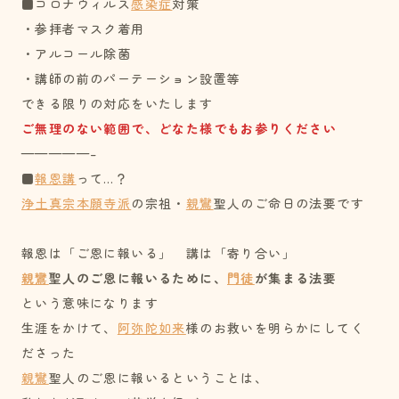
■コロナウィルス
感染症
対策
・参拝者マスク着用
・アルコール除菌
・講師の前のパーテーション設置等
できる限りの対応をいたします
ご無理のない範囲で、どなた様でもお参りください
—————–
■
報恩講
って…？
浄土真宗
本願寺派
の宗祖・
親鸞
聖人のご命日の法要です
報恩は「ご恩に報いる」 講は「寄り合い」
親鸞
聖人のご恩に報いるために、
門徒
が集まる法要
という意味になります
生涯をかけて、
阿弥陀如来
様のお救いを明らかにしてく
ださった
親鸞
聖人のご恩に報いるということは、