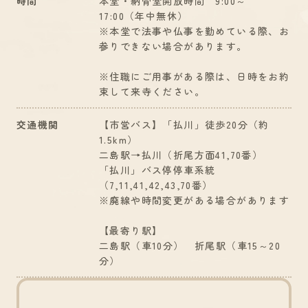
時間
本堂・納骨堂開放時間 9:00～
17:00（年中無休）
※本堂で法事や仏事を勤めている際、お
参りできない場合があります。
※住職にご用事がある際は、日時をお約
束して来寺ください。
交通機関
【市営バス】「払川」徒歩20分（約
1.5km）
二島駅→払川（折尾方面41,70番）
「払川」バス停停車系統
（7,11,41,42,43,70番）
※廃線や時間変更がある場合があります
【最寄り駅】
二島駅（車10分） 折尾駅（車15～20
分）