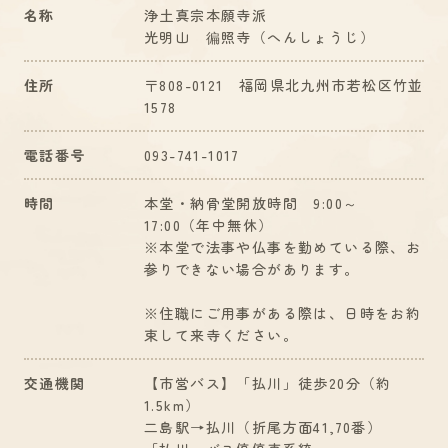
名称
浄土真宗本願寺派
光明山 徧照寺（へんしょうじ）
住所
〒808-0121 福岡県北九州市若松区竹並
1578
電話番号
093-741-1017
時間
本堂・納骨堂開放時間 9:00～
17:00（年中無休）
※本堂で法事や仏事を勤めている際、お
参りできない場合があります。
※住職にご用事がある際は、日時をお約
束して来寺ください。
交通機関
【市営バス】「払川」徒歩20分（約
1.5km）
二島駅→払川（折尾方面41,70番）