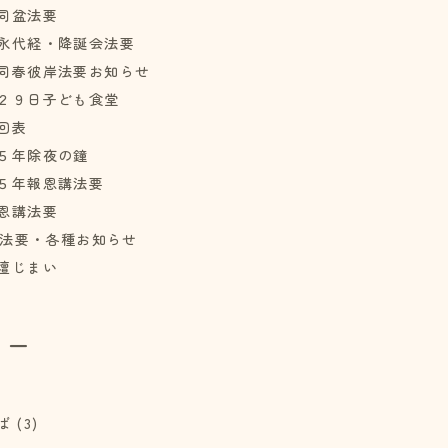
同盆法要
永代経・降誕会法要
同春彼岸法要お知らせ
２９日子ども食堂
回表
５年除夜の鐘
５年報恩講法要
恩講法要
彼岸法要・各種お知らせ
壇じまい
リー
)
ば
(3)