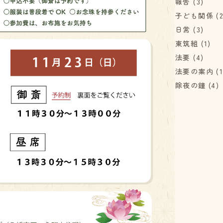
報告
(3)
子ども関係
(2
日常
(3)
東筑組
(1)
法要
(4)
法要の案内
(1
除夜の鐘
(4)